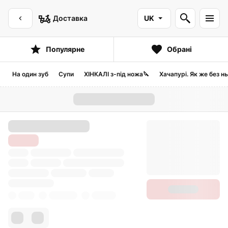
Доставка
UK
Популярне
Обрані
На один зуб
Супи
ХІНКАЛІ з-під ножа🔪
Хачапурі. Як же без н