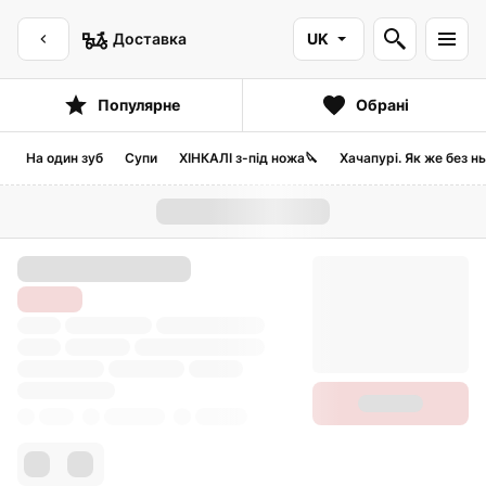
Доставка
UK
Популярне
Обрані
На один зуб
Супи
ХІНКАЛІ з-під ножа🔪
Хачапурі. Як же без н