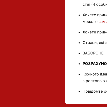
стіл (4 особи
Хочете прин
можете
замо
Хочете прин
Страви, які 
ЗАБОРОНЕ
РОЗРАХУНО
Кожного іме
з ростовою 
Повідомте оф