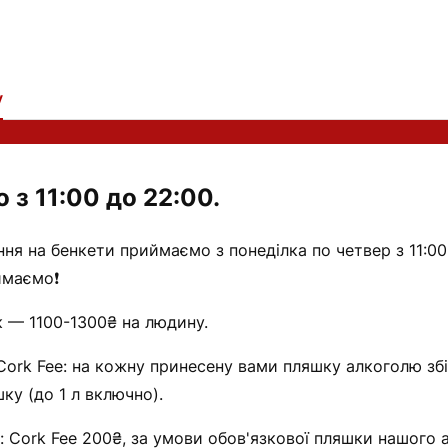
у
з 11:00 до 22:00.
я на бенкети приймаємо з понеділка по четвер з 11:00 
ймаємо❗️
к — 1100-1300₴ на людину.
 Cork Fee: на кожну принесену вами пляшку алкоголю зб
ку (до 1 л включно).
: Cork Fee 200₴, за умови обов'язкової пляшки нашого 