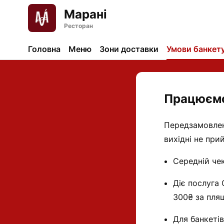
Марані
Ресторан
Головна
Меню
Зони доставки
Умови банкет
Працюємо 
Передзамовленн
вихідні не при
Середній че
Діє послуга
300₴ за пляш
Для банкетів