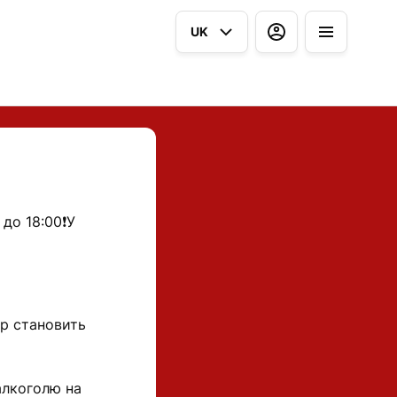
UK
до 18:00❗️У
ір становить
алкоголю на