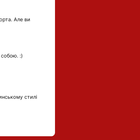
орта. Але ви
собою. :)
инському стилі