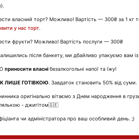
).
ести власний торт? Можливо! Вартість — 300₴ за 1 кг т
вити у нас торт
.
ести фрукти? Можливо! Вартість послуги — 300₴
залишились після банкету, ми дбайливо упакуємо вам із 
НО
приносити власні
безалкогольні напої та їжу!
К ЛИШЕ ГОТІВКОЮ
. Завдаток становить 50% від суми.
нинника оригінально вітаємо з Днем народження в груз
лялькою - джигітом🇬🇪
іціанта чи адміністратора про ваш особливий день. ;)